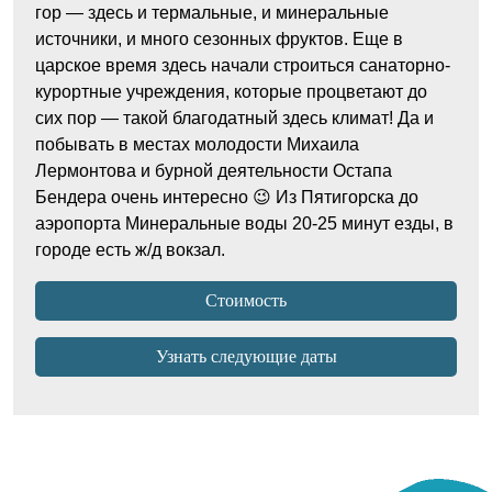
гор — здесь и термальные, и минеральные
источники, и много сезонных фруктов. Еще в
царское время здесь начали строиться санаторно-
курортные учреждения, которые процветают до
сих пор — такой благодатный здесь климат! Да и
побывать в местах молодости Михаила
Лермонтова и бурной деятельности Остапа
Бендера очень интересно 😉 Из Пятигорска до
аэропорта Минеральные воды 20-25 минут езды, в
городе есть ж/д вокзал.
Стоимость
Узнать следующие даты
Восхождение проводится гидом турклуба.
Большую часть снаряжения при необходимости
Окончательный расчет происходит за 30 дней
После заключения договора и бронирования
можно взять в прокате в Пятигорске.
до начала программы.
места в группе, участнику высылается
информация по физической и фармокологической
Общие рекомендации по снаряжению и одежде на
65200 рублей
подготовке, а также контакты куратора нашего