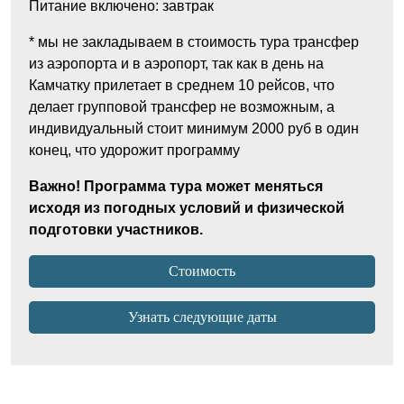
Питание включено: завтрак
* мы не закладываем в стоимость тура трансфер
из аэропорта и в аэропорт, так как в день на
Камчатку прилетает в среднем 10 рейсов, что
делает групповой трансфер не возможным, а
индивидуальный стоит минимум 2000 руб в один
конец, что удорожит программу
Важно! Программа тура может меняться
исходя из погодных условий и физической
подготовки участников.
Стоимость
Узнать следующие даты
Цена тура 151000 рублей
Время и место встречи
(с размещением),
99000
Ирина Рыжова
Обязательное
рублей
Тур начинается в 18:00 на брифинге и ужине в
(без размещения),из них для
бронирования вносится 41000 рублей, остаток
первый день программы в Паратунке в отеле