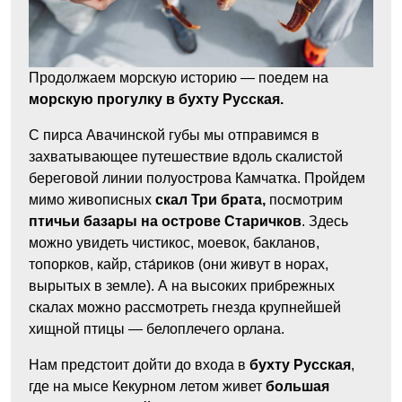
Продолжаем морскую историю — поедем на
морскую прогулку в бухту Русская.
С пирса Авачинской губы мы отправимся в
захватывающее путешествие вдоль скалистой
береговой линии полуострова Камчатка. Пройдем
мимо живописных
скал Три брата,
посмотрим
птичьи базары на острове Старичков
. Здесь
можно увидеть чистикос, моевок, бакланов,
топорков, кайр, ста́риков (они живут в норах,
вырытых в земле). А на высоких прибрежных
скалах можно рассмотреть гнезда крупнейшей
хищной птицы — белоплечего орлана.
Нам предстоит дойти до входа в
бухту Русская
,
где на мысе Кекурном летом живет
большая