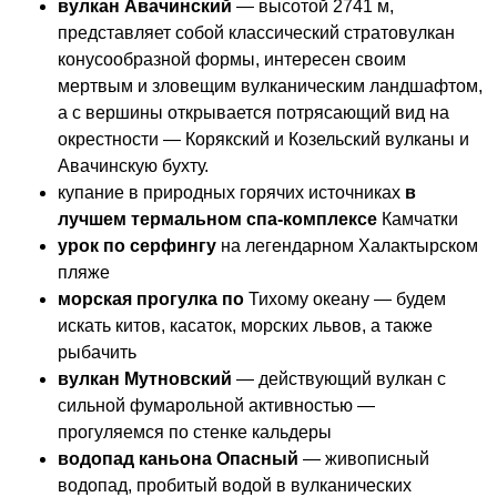
вулкан Авачинский
— высотой 2741 м,
представляет собой классический стратовулкан
конусообразной формы, интересен своим
мертвым и зловещим вулканическим ландшафтом,
а с вершины открывается потрясающий вид на
окрестности — Корякский и Козельский вулканы и
Авачинскую бухту.
купание в природных горячих источниках
в
лучшем термальном спа-комплексе
Камчатки
урок по серфингу
на легендарном Халактырском
пляже
морская прогулка по
Тихому океану — будем
искать китов, касаток, морских львов, а также
рыбачить
вулкан Мутновский
— действующий вулкан с
сильной фумарольной активностью —
прогуляемся по стенке кальдеры
водопад каньона Опасный
— живописный
водопад, пробитый водой в вулканических