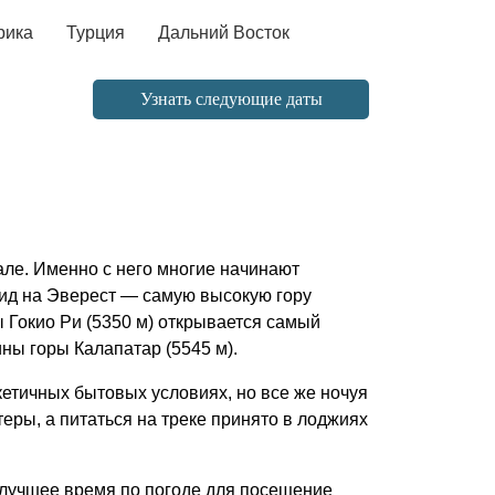
рика
Турция
Дальний Восток
Узнать следующие даты
але. Именно с него многие начинают
вид на Эверест — самую высокую гору
Гокио Ри (5350 м) открывается самый
ны горы Калапатар (5545 м).
кетичных бытовых условиях, но все же ночуя
теры, а питаться на треке принято в лоджиях
— лучшее время по погоде для посещение