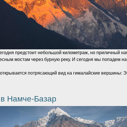
сегодня предстоит небольшой километраж, но приличный н
весным мостам через бурную реку. И сегодня мы попадем н
ткрывается потрясающий вид на гималайские вершины: Эве
 в Намче-Базар