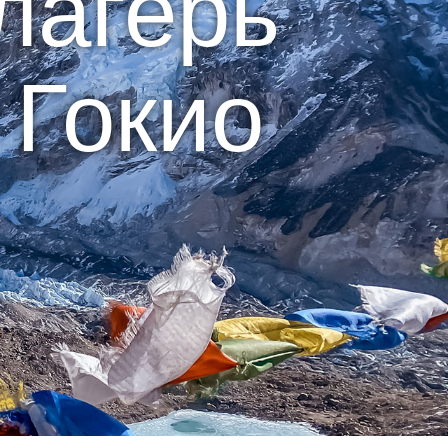
лагерь
 Гокио