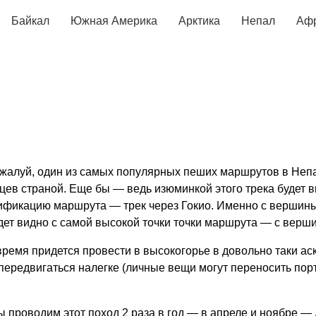
Байкал
Южная Америка
Арктика
Непал
Аф
ожалуй, один из самых популярных пеших маршрутов в Неп
йцев страной. Еще бы — ведь изюминкой этого трека будет 
фикацию маршрута — трек через Гокио. Именно с вершины 
дет видно с самой высокой точки точки маршрута — с верши
время придется провести в высокогорье в довольно таки ас
 передвигаться налегке (личные вещи могут переносить пор
Мы проводим этот поход 2 раза в год — в апреле и ноябре 