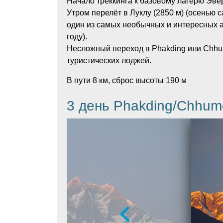
Начало треккинга к базовому лагерю Эве
Утром перелёт в Луклу (2850 м) (осенью 
один из самых необычных и интересных 
году).
Несложный переход в Phakding или Chhum
туристических лоджей.
В пути 8 км, сброс высоты 190 м
3 день Phakding/Chhum