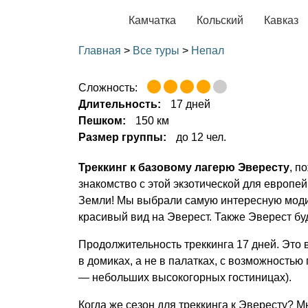
Камчатка
Кольский
Кавказ
Главная
>
Все туры
>
Непал
Сложность:
Длительность:
17 дней
Пешком:
150 км
Размер группы:
до 12 чел.
Треккинг к базовому лагерю Эвересту
, п
знакомство с этой экзотической для европе
Земли! Мы выбрали самую интересную моди
красивый вид на Эверест. Также Эверест бу
Продолжительность треккинга 17 дней. Это 
в домиках, а не в палатках, с возможностью
— небольших высокогорных гостиницах).
Когда же сезон для треккинга к Эвересту? 