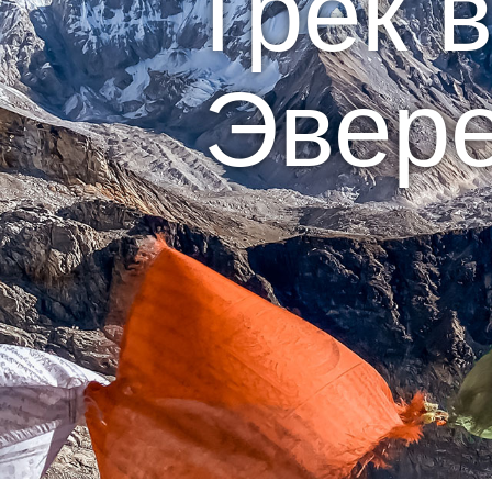
Трек 
Эвере