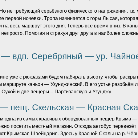
 Но не требующий серьёзного физического напряжения, т.к
сте первой ночёвки. Тропа начинается с горы Лысая, котора
 на весь маршрут этого дня. Теперь всё время вниз. В каньо
ет непросто. Помогая и страхуя друг друга в наиболее слож
 — вдп. Серебряный — ур. Чайно
ине уже с рюкзаками будем набирать высоту, чтобы раскр
 маршруте каньон — Узунджинский. В его устье разобьём ла
Сухой и две пещеры – Партизанскую и Узунджу.
 — пещ. Скельская — Красная Ск
чём одна из самых красивых оборудованных пещер Крыма —
ожно посетить местный магазин. Отсюда автобус перевезёт
т Крымская Швейцария. Здесь у Красной Скалы на р. Чёрн