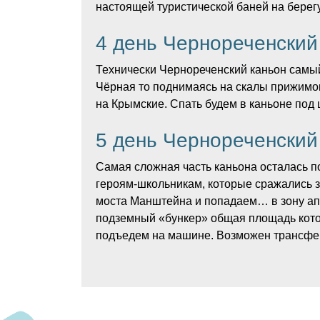
настоящей туристической баней на берег
4 день Чернореченский
Технически Чернореченский каньон самый 
Чёрная то поднимаясь на скалы прижимов
на Крымские. Спать будем в каньоне под 
5 день Чернореченский
Самая сложная часть каньона осталась п
героям-школьникам, которые сражались з
моста Манштейна и попадаем… в зону апо
подземный «бункер» общая площадь которо
подъедем на машине. Возможен трансфер
Инструкторы назначаются за 14 дней до 
Окончательный расчет происходит
Сбор группы 09.00 — 09.30 на автовокзал
за 30 
Снаряжение
Цена похода 9 500 рублей
началу маршрута нас забросит машина. В
Поход проводится нашими партнерами — к