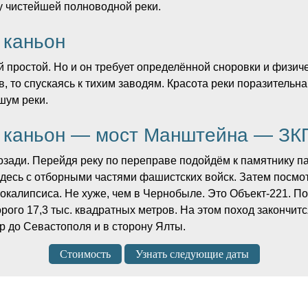
у чистейшей полноводной реки.
 каньон
простой. Но и он требует определённой сноровки и физиче
, то спускаясь к тихим заводям. Красота реки поразительн
шум реки.
 каньон — мост Манштейна — ЗКП
озади. Перейдя реку по переправе подойдём к памятнику 
десь с отборными частями фашистских войск. Затем посмо
калипсиса. Не хуже, чем в Чернобыле. Это Объект-221. По
го 17,3 тыс. квадратных метров. На этом поход закончится
 до Севастополя и в сторону Ялты.
Стоимость
Узнать следующие даты
начала похода.
е Бахчисарая (если вы приехали на день раньше, можно пер
дней
до начала программы.
ыход на маршрут в 11.30.
рымскими гидами, которые отлично знают регион, они смог