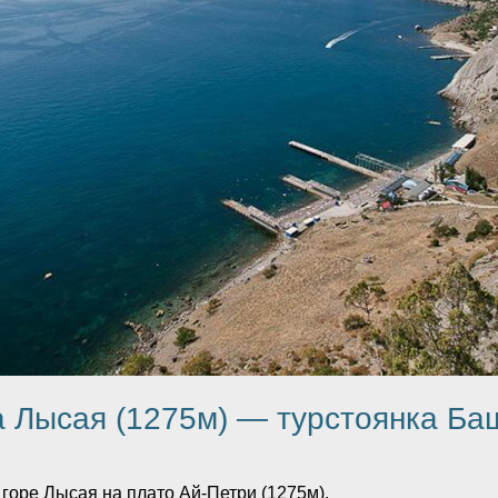
а Лысая (1275м) — турстоянка Б
 горе Лысая на плато Ай-Петри (1275м).