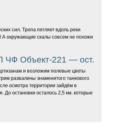
ских сил. Тропа петляет вдоль реки
а! А окружающие скалы совсем не похожи
 ЧФ Объект-221 — ост.
партизанам и возложим полевые цветы
трим развалины знаменитого танкового
сле осмотра территории зайдём в
. До остановки осталось 2,5 км. которые
еночевать на базе у организаторов). К
ут рассказать и показать вам множество