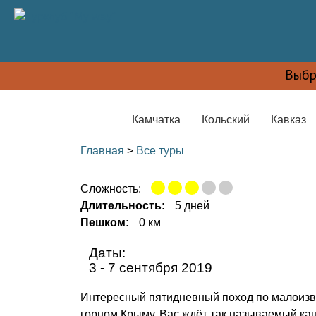
Выбр
Камчатка
Кольский
Кавказ
Главная
>
Все туры
Сложность:
Длительность:
5 дней
Пешком:
0 км
Даты:
3 - 7 сентября
2019
Интересный пятидневный поход по малоизве
горном Крыму. Вас ждёт так называемый ка