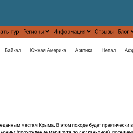
ать тур
Регионы
Информация
Отзывы
Блог
Байкал
Южная Америка
Арктика
Непал
Аф
данным местам Крыма. В этом походе будет практически вс
ньонинг (прохождение маршрута по дну каньонов), посещен