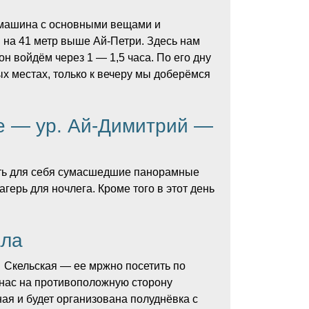
. машина с основными вещами и
я на 41 метр выше Ай-Петри. Здесь нам
н войдём через 1 — 1,5 часа. По его дну
ных местах, только к вечеру мы доберёмся
е — ур. Ай-Димитрий —
ыть для себя сумасшедшие панорамные
герь для ночлега. Кроме того в этот день
ала
 Скельская — ее мржно посетить по
 нас на противоположную сторону
ая и будет организована полуднёвка с