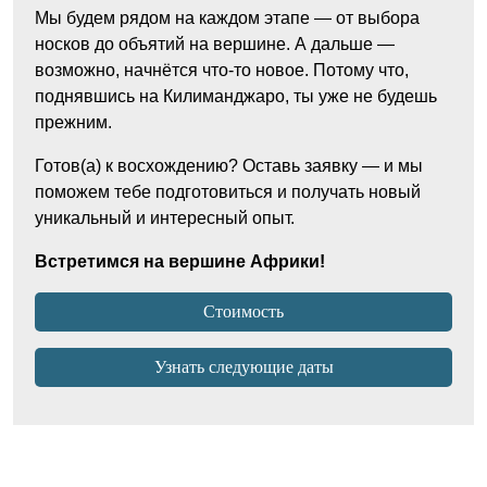
Мы будем рядом на каждом этапе — от выбора
носков до объятий на вершине. А дальше —
возможно, начнётся что-то новое. Потому что,
поднявшись на Килиманджаро, ты уже не будешь
прежним.
Готов(а) к восхождению? Оставь заявку — и мы
поможем тебе подготовиться и получать новый
уникальный и интересный опыт.
Встретимся на вершине Африки!
Стоимость
Узнать следующие даты
Высылается индивидуально.
Стоимость восхождения на Килиманджаро
Организационная информация высылается
2900$. Для бронирования места в группе
индивидуально.
Снаряжение и одежду можно взять на месте в
оплачивается 500$. Остаток 2400$
аренду.