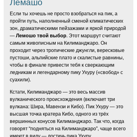
Лемашо
Если ты хочешь не просто взобраться на пик, а
пройти путь, наполненный сменой климатических
зон, драматическими пейзажами и яркой природой
—
Лемошо твой выбор
. Этот маршрут считают
самым живописным на Килиманджаро. Он
проходит через тропические джунгли, вересковые
пустоши, альпийские плато и скалистые равнины,
чтобы в финале привести тебя к сверкающим
ледникам и легендарному пику Ухуру («свобод» с
суахили).
Кстати, Килиманджаро — это весь массив
вулканического происхождения (включает три
вулкана: Шира, Мавензи и Кибо). Пик Ухуру — это
высшая точка кратера Кибо, одного из трёх
вершинных конусов Килиманджаро. Так что, когда
говорят “подняться на Килиманджаро”, чаще всего
имеют в виду — достичь пика Ухуру.