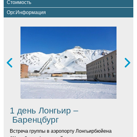
Стоимость
Орг.Информация
1
день
Лонгьир
–
Баренцбург
Встреча группы
в
аэропорту
Лонгьирбюйена