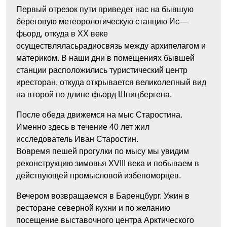
Первый
отрезок
пути
приведет
нас
на
бывшую
береговую
метеорологическую
станцию
Ис
—
фьорд
,
откуда
в
XX
веке
осуществлялась
радиосвязь
между
архипелагом
и
материком
.
В наши дни
в
помещениях
бывшей
станции
расположились
туристический
центр
и
ресторан
,
откуда
открывается
великолепный
вид
на
второй
по
длине
фьорд
Шпицбергена
.
После обеда движемся на
мыс
Старостина
.
Именно
здесь
в
течение
40
лет
жил
исследователь
Иван
Старостин
.
Во
время
пешей
прогулки по мысу
мы
увидим
реконструкцию
зимовья
XVIII
века
и
побываем
в
действующей
промысловой
избе
поморцев
.
Вечером возвращаемся в Баренцбург. Ужин в
ресторане северной кухни и по желанию
посещение выставочного центра Арктического