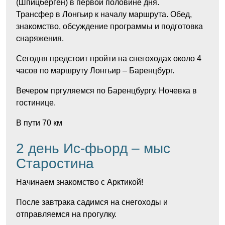
(
Шпицберген
)
в
первой
половине
дня
.
Трансфер
в
Лонгьир
к
началу
маршрута
.
Обед
,
знакомство,
обсуждение
программы и
подготовка
снаряжения
.
Сегодня
предстоит
пройти
на
снегоходах
около
4
часов по маршруту
Лонгьир
–
Баренцбург
.
Вечером пргуляемся по Баренцбургу. Ночевка в
гостинице.
В пути 70
км
2
день
Ис-
фьорд
–
мыс
Старостина
Начинаем знакомство с Арктикой!
После завтрака садимся на снегоходы и
отправляемся на прогулку.